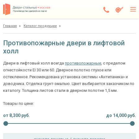
Производство дверей на заказ
Главная
Каталог продукции
Москва
Каталог
Противопожарные двери в лифтовой
холл
Доставка
Установка
Двери в лифтовый холл всегда
противопожарные
, с пределом
огнестойкости EI 30 или 60. Дверное полотно глухое или
Галерея
остекленное. Рекомендована установка системы «Антипаника» и
доводчика. Отделка грунт-эмалью. Цвет выбирается заказчиком по
Акции
каталогу. Толщина листов стали в дверном полотне 1,5 мм.
Покупателям
Товары по цене:
от
8,300
руб.
до
14,000
руб.
О компании
Контакты