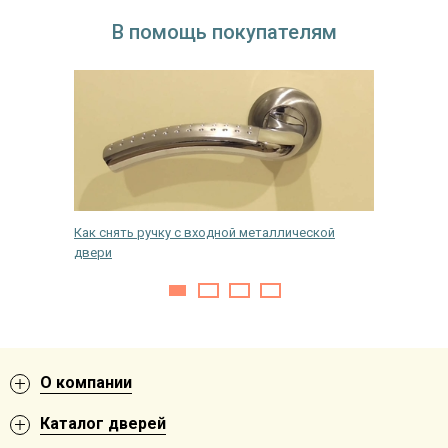
В помощь покупателям
мая их
Как снять ручку с входной металлической
Противо
двери
медицин
О компании
Каталог дверей