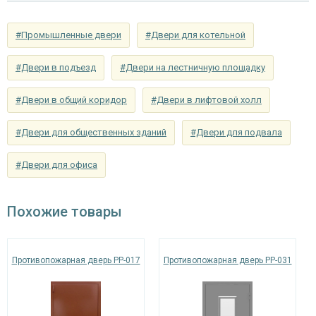
«Nemef» с личинкой-цилиндром, шпингалет-
Верхний замок
задвижка
#Промышленные двери
#Двери для котельной
Ручка
«Nemef» 2916 металл / нейлон (или аналог)
#Двери в подъезд
#Двери на лестничную площадку
Петли
«Pernolu» на подшипниках, ⌀22 мм (4 шт.)
#Двери в общий коридор
#Двери в лифтовой холл
Противосъемные
блокираторы
устройства
#Двери для общественных зданий
#Двери для подвала
Изоляционные материалы
#Двери для офиса
Заполнение
базальтовая плита «TermoSteps»
коробки
Похожие товары
от холодного дыма – «Profitrast», от горячего
Уплотнение
дыма – термолента «Marvon»
Противопожарная дверь PP-017
Противопожарная дверь PP-031
Особенности модели
Направление
наружное / внутреннее,
открывания
левое / правое (на выбор)