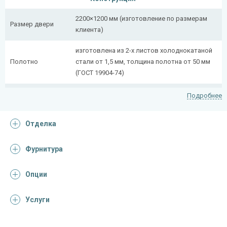
2200×1200 мм (изготовление по размерам
Размер двери
клиента)
изготовлена из 2-х листов холоднокатаной
Полотно
стали от 1,5 мм, толщина полотна от 50 мм
(ГОСТ 19904-74)
сложногнутый профиль (из профильной
Подробнее
Коробка
трубы 50×25 мм + 40×20 мм)
Отделка
Ребра жесткости
профильная труба 40×25 мм (2 шт.)
(усилители)
Фурнитура
Отделка
Опции
порошковое напыление
Отделка
(цвет на выбор)
Услуги
Запирающие устройства и фурнитура