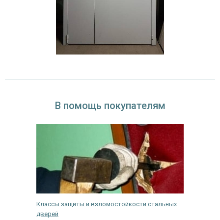
В помощь покупателям
мая их
Классы защиты и взломостойкости стальных
Инструк
дверей
своими 