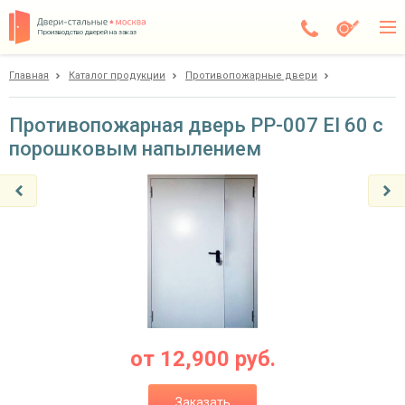
Производство дверей на заказ
Главная
Каталог продукции
Противопожарные двери
Москва
Каталог
Противопожарная дверь PP-007 EI 60 с
порошковым напылением
Доставка
Установка
Галерея
Акции
Покупателям
О компании
от
12,900
руб.
Контакты
Заказать