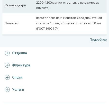
2200×1200 мм (изготовление по размерам
Размер двери
клиента)
изготовлена из 2-х листов холоднокатаной
Полотно
стали от 1,5 мм, толщина полотна от 50 мм
(ГОСТ 19904-74)
сложногнутый профиль (из профильной
Подробнее
Коробка
трубы 50×25 мм + 40×20 мм)
Отделка
Ребра жесткости
профильная труба 40×25 мм (2 шт.)
(усилители)
Фурнитура
Отделка
Опции
покрас грунт-эмалью
Отделка
(цвет на выбор)
Услуги
Запирающие устройства и фурнитура
«Nemef» с личинкой-цилиндром, шпингалет-
Верхний замок
задвижка