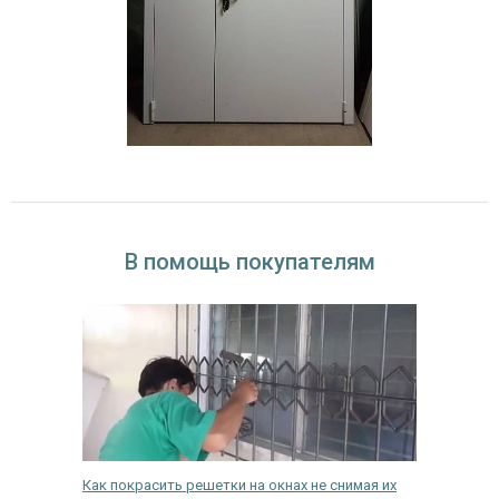
В помощь покупателям
Как покрасить решетки на окнах не снимая их
Как сдел