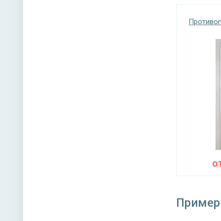
Противо
Противоп
устройс
Заполне
Уплотне
Направл
Угол от
о
Пример