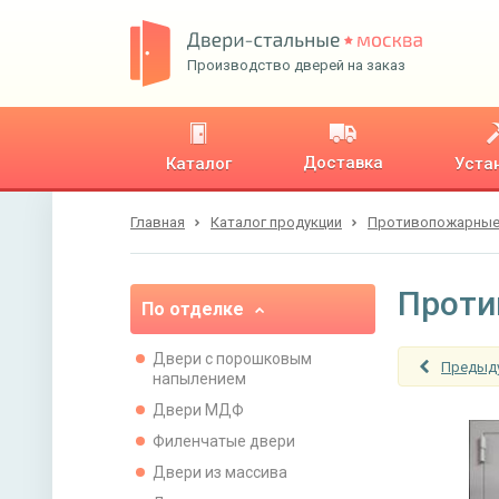
Производство дверей на заказ
Доставка
Каталог
Уста
Главная
Каталог продукции
Противопожарные
Проти
По отделке
Двери с порошковым
Предыд
напылением
Двери МДФ
Филенчатые двери
Двери из массива