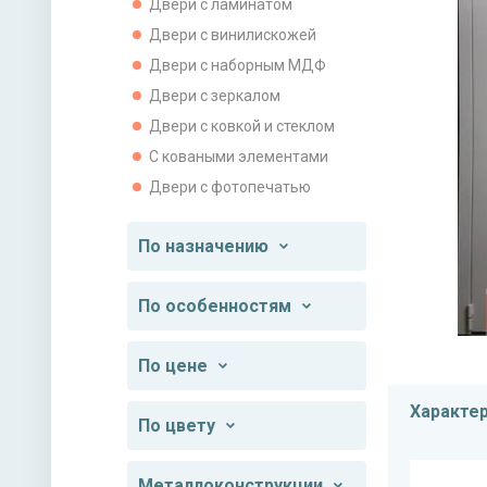
Двери с ламинатом
Двери с винилискожей
Двери с наборным МДФ
Двери с зеркалом
Двери с ковкой и стеклом
С коваными элементами
Двери с фотопечатью
По назначению
По особенностям
По цене
Характе
По цвету
Металлоконструкции