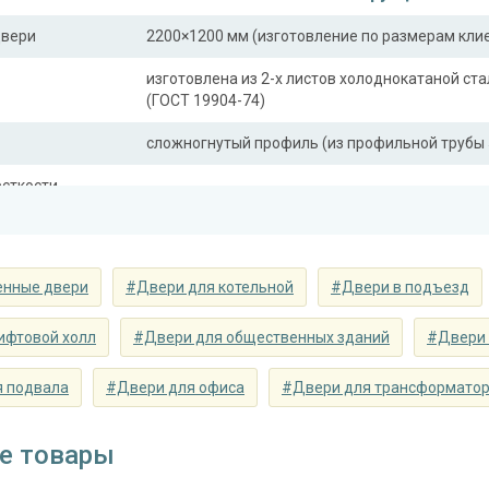
двери
2200×1200 мм (изготовление по размерам кли
изготовлена из 2-х листов холоднокатаной ста
(ГОСТ 19904-74)
сложногнутый профиль (из профильной трубы 
сткости
профильная труба 40×25 мм (2 шт.)
ли)
Отделка
нные двери
#Двери для котельной
#Двери в подъезд
покрас грунт-эмалью
(цвет на выбор)
ифтовой холл
#Двери для общественных зданий
#Двери 
Запирающие устройства и фур
 подвала
#Двери для офиса
#Двери для трансформато
 замок
«Nemef» с личинкой-цилиндром, шпингалет-з
«Nemef» 2916 металл / нейлон (или аналог)
е товары
«Pernolu» на подшипниках, ⌀22 мм (3 шт.)