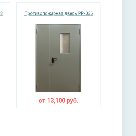
28
Противопожарная дверь PP-036
ы
о дыма – термолента «Marvon»
от
13,100
руб.