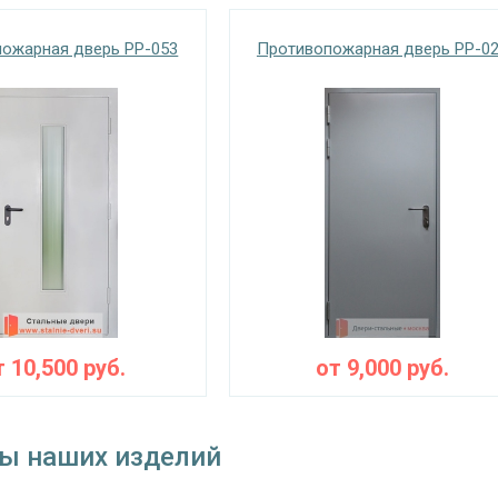
съемные
ожарная дверь PP-053
Противопожарная дверь PP-0
блокираторы
тва
Изоляционные материал
ние коробки
базальтовая плита «TermoSteps»
ние
от холодного дыма – «Profitrast», от горячег
Особенности модели
наружное / внутреннее,
ение открывания
левое / правое (на выбор)
крывания
180°
т
10,500
руб.
от
9,000
руб.
ы наших изделий