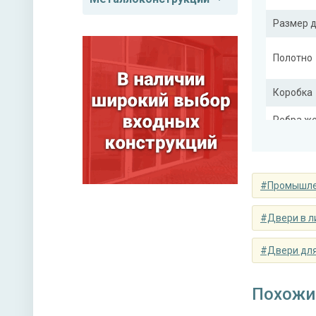
Размер 
Полотно
Коробка
Ребра же
(усилите
#Промышле
Отделка
#Двери в л
#Двери для
Верхний
Ручка
Похожи
Петли