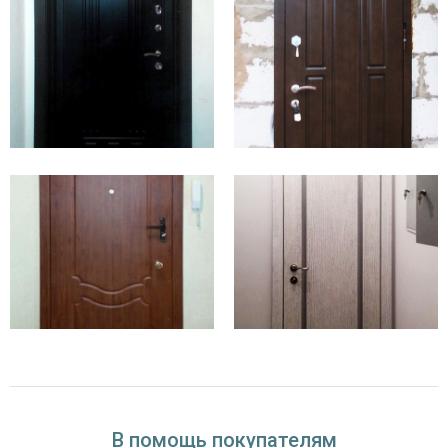
дверное полотно – каркас + 2 листа стали;
уплотнительный контур;
утепление (по желанию заказчика в зависимости от
предназначения);
запорные механизмы (количество по требованию);
петли;
ручка.
Из отделочных материалов применяются: порошковое напыление,
пластиковые, MDF или ламинат-панели.
Двери с ламинатом
–
оптимальный вариант. Стоят они недорого, большой выбор фактур
и цветов позволяет подобрать нужный тип отделки.
Двери МДФ
весят существенно больше, чем пустая конструкция,
поэтому базовая комплектация обычно включает три навеса
вместо двух.
Элитные модели дверей для установки в офисе
В помощь покупателям