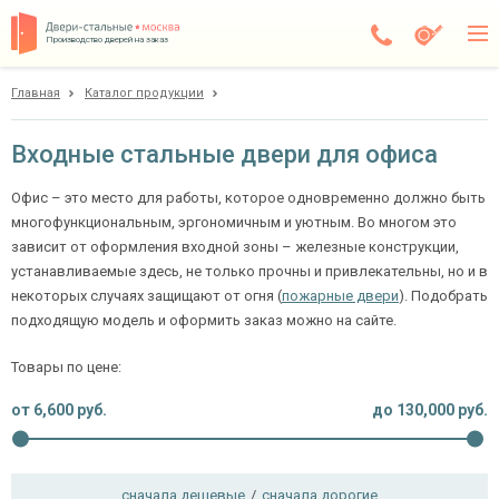
Производство дверей на заказ
Главная
Каталог продукции
Москва
Каталог
Входные стальные двери для офиса
Доставка
Офис – это место для работы, которое одновременно должно быть
многофункциональным, эргономичным и уютным. Во многом это
Установка
зависит от оформления входной зоны – железные конструкции,
устанавливаемые здесь, не только прочны и привлекательны, но и в
Галерея
некоторых случаях защищают от огня (
пожарные двери
). Подобрать
Акции
подходящую модель и оформить заказ можно на сайте.
Товары по цене:
Покупателям
от
6,600
руб.
до
130,000
руб.
О компании
Контакты
сначала дешевые
/
сначала дорогие