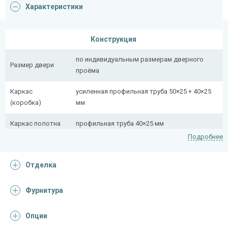
Характеристики
Конструкция
по индивидуальным размерам дверного
Размер двери
проёма
Каркас
усиленная профильная труба 50×25 + 40×25
(коробка)
мм
Каркас полотна
профильная труба 40×25 мм
Подробнее
Полотно
снаружи стальной лист толщиной 2,2 мм
Отделка
Притворная
профильная труба 40×25 мм
планка
Фурнитура
Ребра жесткости
профильная труба 40×25 мм (2 шт.)
(усилители)
Опции