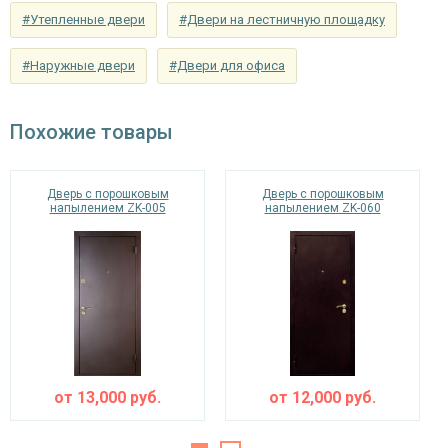
#Утепленные двери
#Двери на лестничную площадку
Стандартная комплектация
Изоляционные материалы
двери с порошковым
напылением
может быть изменена по желанию
#Наружные двери
#Двери для офиса
покупателя.
двойной контур уплотнения,
Звуко- и
минераловатная плита URSA или пенопласт
теплоизоляция
(на выбор)
Похожие товары
Особенности модели
Направление
наружное / внутреннее,
Дверь с порошковым
Дверь с порошковым
напылением ZK-005
напылением ZK-060
открывания
левое / правое (на выбор)
Угол
180°
открывания
от
13,000
руб.
от
12,000
руб.