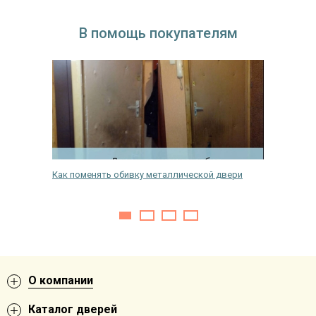
В помощь покупателям
лать, как
Как поменять обивку металлической двери
Инструк
своими 
О компании
Каталог дверей