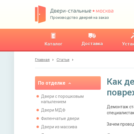
Производство дверей на заказ
Доставка
Каталог
Уста
Главная
Статьи
Как д
По отделке
повре
Двери с порошковым
напылением
Демонтаж ста
Двери МДФ
специалистам
Филенчатые двери
Зачем прово
Двери из массива