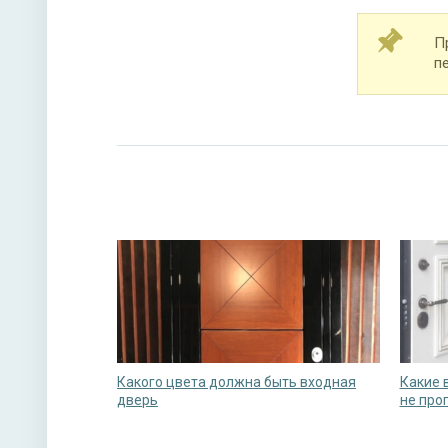
П
п
Какого цвета должна быть входная
Какие 
дверь
не про