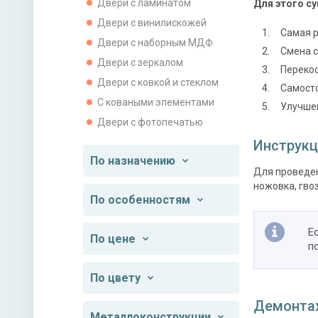
Двери с ламинатом
Для этого су
Двери с винилискожей
Самая р
Двери с наборным МДФ
Смена с
Двери с зеркалом
Перекос
Двери с ковкой и стеклом
Самост
С коваными элементами
Улучшен
Двери с фотопечатью
Инструкц
По назначению
Для проведен
ножовка, гво
По особенностям
Е
По цене
п
По цвету
Демонтаж
Металлоконструкции