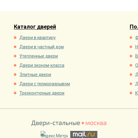
Каталог дверей
По
Двери в квартиру
Ф
Двери в частный дом
Н
Утепленные двери
В
Двери эконом-класса
О
Элитные двери
Д
Двери с терморазрывом
Д
Трехконтурные двери
К