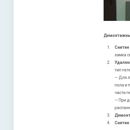
Демонтажные
Снятие
замка с
Удален
тип пет
— Для л
пола и 
части п
— При 
распахн
Демонт
Снятие