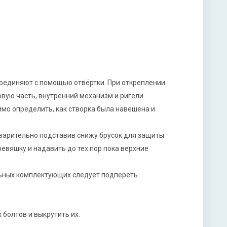
соединяют с помощью отвёртки. При откреплении
вую часть, внутренний механизм и ригели.
мо определить, как створка была навешена и
варительно подставив снижу брусок для защиты
евяшку и надавить до тех пор пока верхние
ьных комплектующих следует подпереть
болтов и выкрутить их.