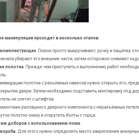
 манипуляции проходят в несколько этапов:
 комплектующих.
Глазок просто выкручивают, ручку и защёлку от
начала убирают его внешние части, затем осторожно снимают кодо
ие полотна.
Прежде чем приступить к выполнению работ необходи
ель.
иквидации полотна с разъёмных навесов нужно открыть его, пред
покрытия двери. Затем необходимо подставить монтировку под дер
етель не слетят с штифтов.
демонтаже распашного дверного компонента с неразъёмных петел
утое полотно снизу и открутить болты с торца.
аж доборов с использованием лома.
 короба.
Для этого нужно определить место закрепления анкерных 