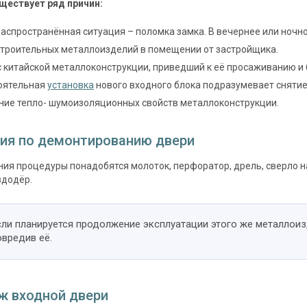
ществует ряд причин:
аспространённая ситуация – поломка замка. В вечернее или ночн
троительных металлоизделий в помещении от застройщика.
 китайской металлоконструкции, приведший к её просаживанию и 
оятельная
установка
нового входного блока подразумевает сняти
ие тепло- шумоизоляционных свойств металлоконструкции.
ия по демонтированию двери
ия процедуры понадобятся молоток, перфоратор, дрель, сверло на 
здодёр.
сли планируется продолжение эксплуатации этого же металлоиз
овредив её.
 входной двери