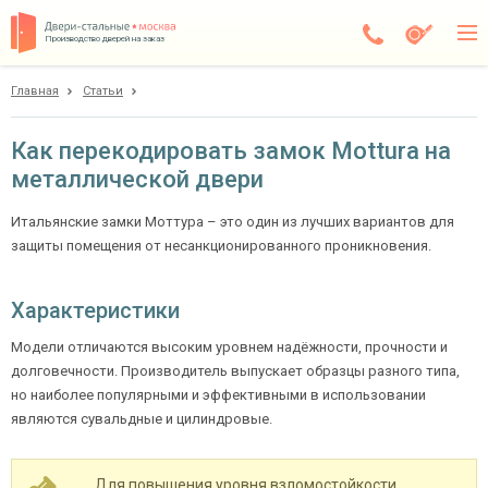
Производство дверей на заказ
Главная
Статьи
Москва
Каталог
Как перекодировать замок Mottura на
металлической двери
Доставка
Установка
Итальянские замки Моттура – это один из лучших вариантов для
защиты помещения от несанкционированного проникновения.
Галерея
Характеристики
Акции
Модели отличаются высоким уровнем надёжности, прочности и
Покупателям
долговечности. Производитель выпускает образцы разного типа,
но наиболее популярными и эффективными в использовании
О компании
являются сувальдные и цилиндровые.
Контакты
Для повышения уровня взломостойкости