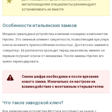
металлоизделия специалисты рекомендуют
устанавливать их вместе.
Ежедневно с 08:00 до 24:00
Особенности итальянских замков
+7 (495) 409-24-70
Мощные сувальдные устройства компании оснащены компонентом
Нуклео. Это сменный элемент секретности, позволяющий при утере
ключа не менять приспособление полностью. Достаточно заменить
«секретку». Её распечатка проходит перед заказчиком, именно он
первым получает ключи от механизма. После замены Нуклео его
нужно перекодировать.
Смена шифра необходима и после врезания
нового замка. Изначально он настроен на
взаимодействие с монтажным открывателем.
Что такое заводской ключ?
Все запирающие устройства Моттура поступают на рынок с