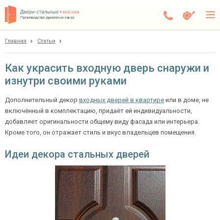
Производство дверей на заказ
Главная
Статьи
Москва
Каталог
Как украсить входную дверь снаружи и
изнутри своими руками
Доставка
Установка
Дополнительный декор
входных дверей в квартире
или в доме, не
включённый в комплектацию, придаёт ей индивидуальности,
Галерея
добавляет оригинальности общему виду фасада или интерьера.
Кроме того, он отражает стиль и вкус владельцев помещения.
Акции
Идеи декора стальных дверей
Покупателям
О компании
Контакты