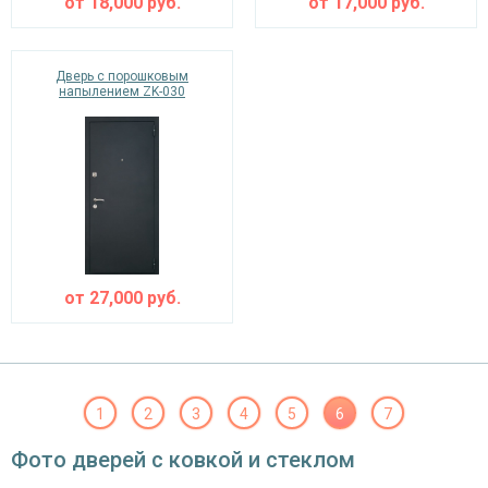
от
18,000
руб.
от
17,000
руб.
Дверь с порошковым
напылением ZK-030
от
27,000
руб.
1
2
3
4
5
6
7
Фото дверей с ковкой и стеклом