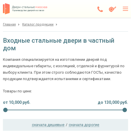
Производство дверей на заказ
Главная
Каталог продукции
Москва
Каталог
Входные стальные двери в частный
дом
Доставка
Установка
Компания специализируется на изготовлении дверей под
индивидуальные габариты, с изоляцией, отделкой и фурнитурой по
Галерея
выбору клиента. При этом строго соблюдаются ГОСТы, качество
продукции подтверждается испытаниями и сертификатами.
Акции
Товары по цене:
Покупателям
от
10,000
руб.
до
130,000
руб.
О компании
сначала дешевые
/
сначала дорогие
Контакты