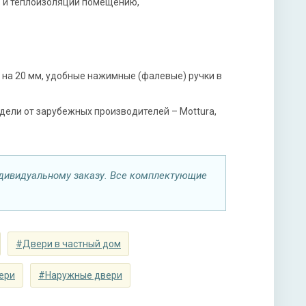
- и теплоизоляции помещению,
нитура
х ригельный, 2-х оборотный
мной ручкой, 3-х ригельный, 2-х оборотный
 на 20 мм, удобные нажимные (фалевые) ручки в
дели от зарубежных производителей – Mottura,
ы
дивидуальному заказу. Все комплектующие
ая плита URSA или пенопласт (на выбор)
#Двери в частный дом
ери
#Наружные двери