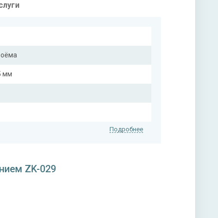
слуги
роёма
5 мм
Подробнее
нием ZK-029
на выбор)