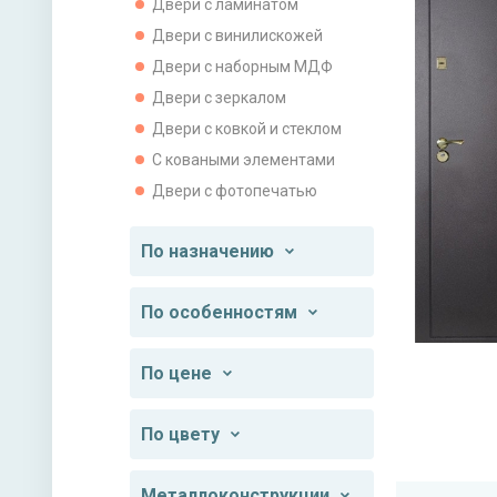
Двери с ламинатом
Двери с винилискожей
Двери с наборным МДФ
Двери с зеркалом
Двери с ковкой и стеклом
С коваными элементами
Двери с фотопечатью
По назначению
По особенностям
По цене
По цвету
Металлоконструкции