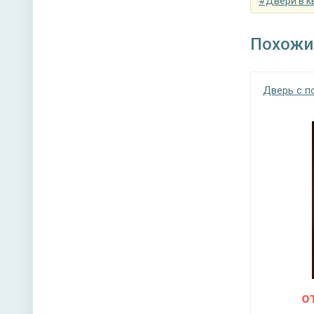
#Двери в к
Похожи
Дверь с 
о