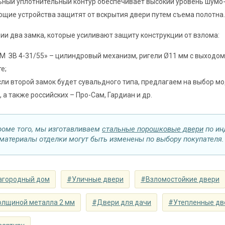
ный уплотнительный контур обеспечивает высокий уровень шумо
Запирающие устройства и фур
щие устройства защитят от вскрытия двери путем съема полотна.
 замок
сувальдный (сейфовый) «ПРО-САМ 799», 3-
ии два замка, которые усиливают защиту конструкции от взлома:
замок
цилиндровый «ПРО-САМ ЗВ 4-31/55» с нажи
 ЗВ 4-31/55» – цилиндровый механизм, ригели Ø11 мм с выходом
наблюдения
200°
е;
ли второй замок будет сувальдного типа, предлагаем на выбор мо
⌀25 мм (2 шт.)
e, а также российских – Про-Сам, Гардиан и др.
съемные устройства
блокираторы
Изоляционные материал
роме того, мы изготавливаем
стальные порошковые двери
по ин
 материалы отделки могут быть изменены по выбору покупателя.
 теплоизоляция
двойной контур уплотнения, минераловатн
Особенности модели
агородный дом
#Уличные двери
#Взломостойкие двери
наружное / внутреннее,
ение открывания
левое / правое (на выбор)
олщиной металла 2 мм
#Двери для дачи
#Утепленные дв
крывания
180°