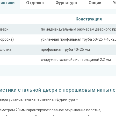
ристики
Отделка
Фурнитура
Опции
У
Конструкция
двери
по индивидуальным размерам дверного п
коробка)
усиленная профильная труба 50×25 + 40×2
полотна
профильная труба 40×25 мм
снаружи стальной лист толщиной 2,2 мм
ная планка
профильная труба 40×25 мм
сткости (усилители)
профильная труба 40×25 мм (2 шт.)
истики стальной двери с порошковым напыле
Отделка
вери установлена качественная фурнитура –
 снаружи
порошковое напыление (цвет на выбор)
 внутри
аметром 20 мм гарантируют плавное открывание полотна,
панель из МДФ 10 мм (цвет и фрезеровка 