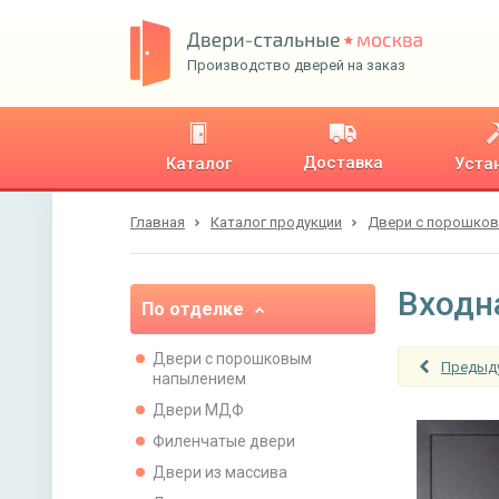
Производство дверей на заказ
Доставка
Каталог
Уста
Главная
Каталог продукции
Двери с порошко
Входн
По отделке
Двери с порошковым
Предыд
напылением
Двери МДФ
Филенчатые двери
Двери из массива