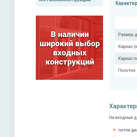
Характе
Размер 
Каркас (
Каркас 
Полотно
Притвор
Ребра же
Характер
На входные д
Отделка
Отделка
петли ди