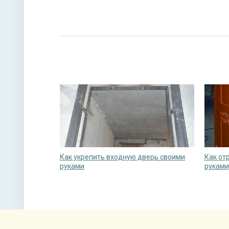
Как укрепить входную дверь своими
Как от
руками
руками