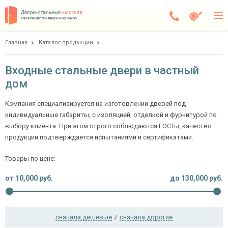
Производство дверей на заказ
Главная
Каталог продукции
Москва
Каталог
Входные стальные двери в частный
дом
Доставка
Установка
Компания специализируется на изготовлении дверей под
индивидуальные габариты, с изоляцией, отделкой и фурнитурой по
Галерея
выбору клиента. При этом строго соблюдаются ГОСТы, качество
продукции подтверждается испытаниями и сертификатами.
Акции
Товары по цене:
Покупателям
от
10,000
руб.
до
130,000
руб.
О компании
сначала дешевые
/
сначала дорогие
Контакты