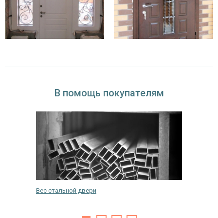
В помощь покупателям
Вес стальной двери
Как пра
какие л