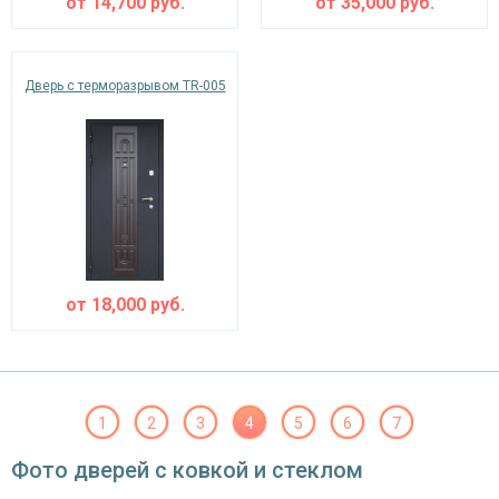
от
14,700
руб.
от
35,000
руб.
Дверь с терморазрывом TR-005
от
18,000
руб.
1
2
3
4
5
6
7
Фото дверей с ковкой и стеклом