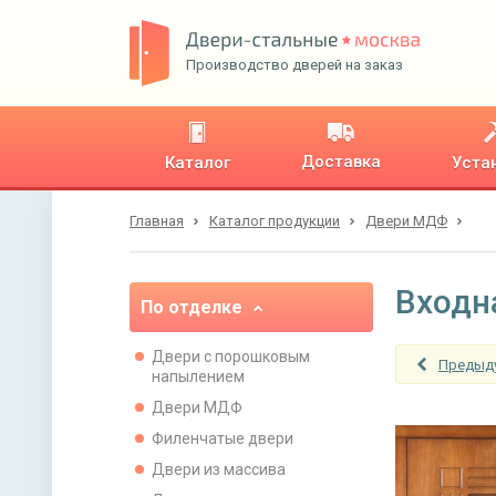
Производство дверей на заказ
Доставка
Каталог
Уста
Главная
Каталог продукции
Двери МДФ
Входн
По отделке
Двери с порошковым
Предыд
напылением
Двери МДФ
Филенчатые двери
Двери из массива