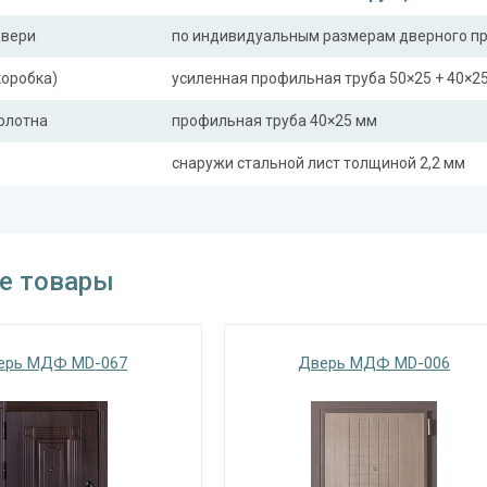
двери
по индивидуальным размерам дверного п
коробка)
усиленная профильная труба 50×25 + 40×2
полотна
профильная труба 40×25 мм
снаружи стальной лист толщиной 2,2 мм
ная планка
профильная труба 40×25 мм
сткости (усилители)
профильная труба 40×25 мм (2 шт.)
е товары
Отделка
 снаружи
панель из МДФ 10 мм (цвет и фрезеровка 
ерь МДФ MD-067
Дверь МДФ MD-006
 внутри
панель из МДФ 10 мм (цвет и фрезеровка 
Запирающие устройства и фур
 замок
сувальдный (сейфовый) «ПРО-САМ 799», 3-