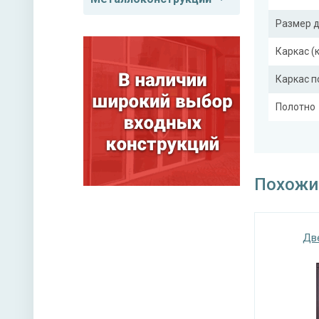
Размер 
Каркас (
Каркас 
Полотно
Притвор
Ребра же
Похожи
Отделка
Дв
Отделка
Верхний