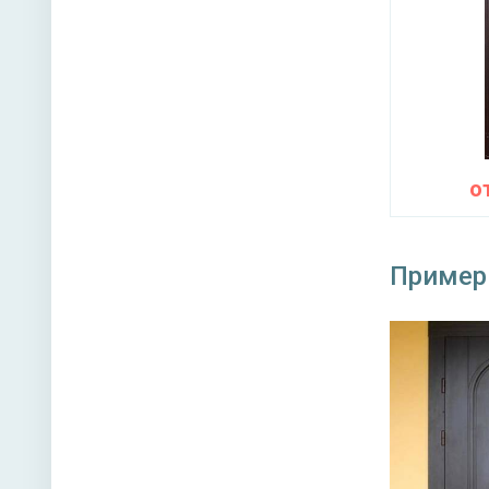
Нижний 
Глазок 
Петли
Противо
о
Звуко- и
Пример
Направл
Угол от