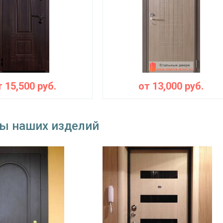
замок
цилиндровый «ПРО-САМ ЗВ 4-31/55» с нажи
наблюдения
по желанию
⌀22 мм (3 шт.)
съемные устройства
блокираторы
Изоляционные материал
т
15,500
руб.
от
13,000
руб.
 теплоизоляция
двойной контур уплотнения, минераловатн
Особенности модели
ы наших изделий
наружное / внутреннее,
ение открывания
левое / правое (на выбор)
крывания
180°