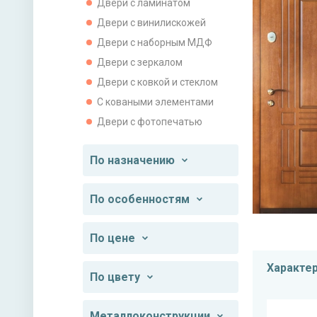
Двери с ламинатом
Двери с винилискожей
Двери с наборным МДФ
Двери с зеркалом
Двери с ковкой и стеклом
С коваными элементами
Двери с фотопечатью
По назначению
По особенностям
По цене
Характе
По цвету
Металлоконструкции