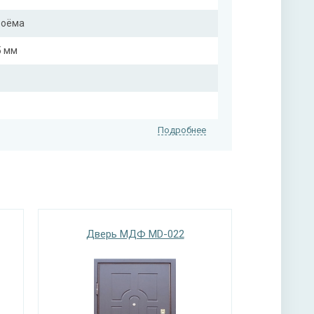
роёма
5 мм
Подробнее
на выбор)
Дверь МДФ MD-022
на выбор)
нитура
х ригельный, 2-х оборотный