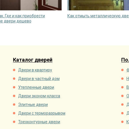
к. Где и как приобрести
Как отмыть металлическую две
е двери дешево
Каталог дверей
По
Двери в квартиру
Ф
Двери в частный дом
Н
Утепленные двери
В
Двери эконом-класса
О
Элитные двери
Д
Двери с терморазрывом
Д
Трехконтурные двери
К