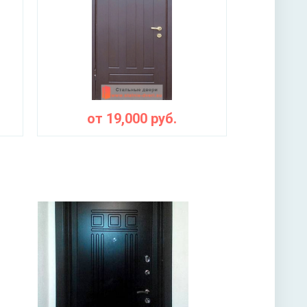
мной ручкой, 3-х ригельный, 2-х оборотный
ы
от
19,000
руб.
ая плита URSA или пенопласт (на выбор)