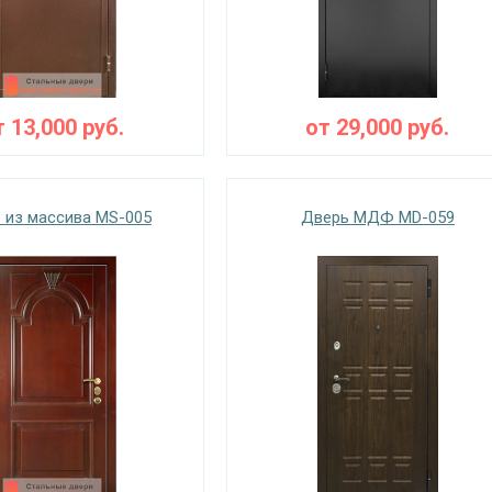
т
13,000
руб.
от
29,000
руб.
 из массива MS-005
Дверь МДФ MD-059