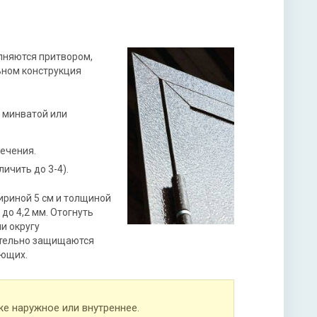
олняются притвором,
ьном конструкция
е минватой или
сечения.
ичить до 3-4).
ириной 5 см и толщиной
до 4,2 мм. Отогнуть
и округу
ительно защищаются
ающих.
же наружное или внутреннее.