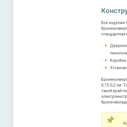
Констр
Все изделия 
бронеконверт
стандартная 
Дверное 
пенополи
Коробка 
Установл
Бронеконверт
0,15-0,2 см.
такой край п
электроинстр
броненаклад
К