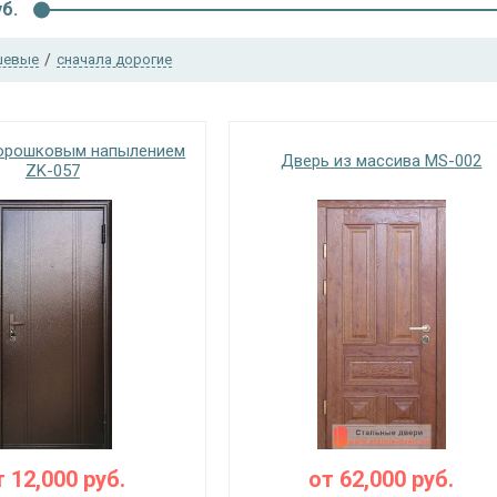
б.
шевые
/
сначала дорогие
порошковым напылением
Дверь из массива MS-002
ZK-057
т
12,000
руб.
от
62,000
руб.