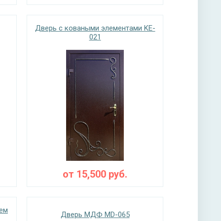
Дверь с коваными элементами KE-
021
от
15,500
руб.
ем
Дверь МДФ MD-065