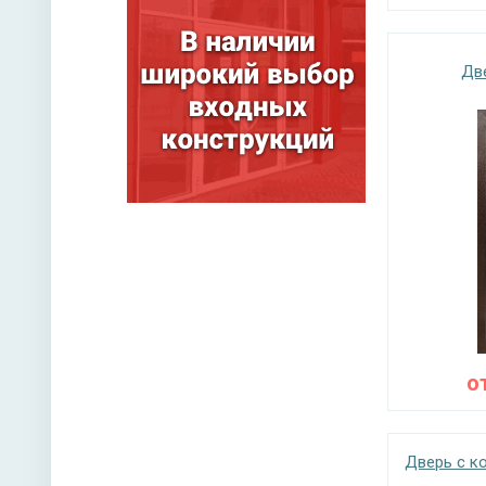
Дв
о
Дверь с к