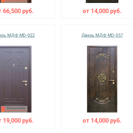
т
66,500
руб.
от
14,000
руб.
ерь МДФ MD-022
Дверь МДФ MD-057
т
19,000
руб.
от
14,000
руб.