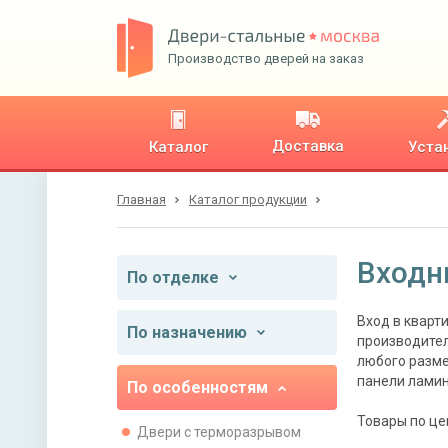
Производство дверей на заказ
Доставка
Каталог
Уста
Главная
Каталог продукции
Входн
По отделке
Вход в кварт
По назначению
производител
любого разме
панели ламин
По особенностям
Товары по це
Двери с терморазрывом