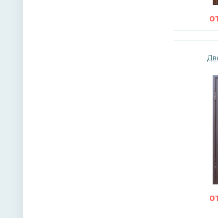
о
Дв
о