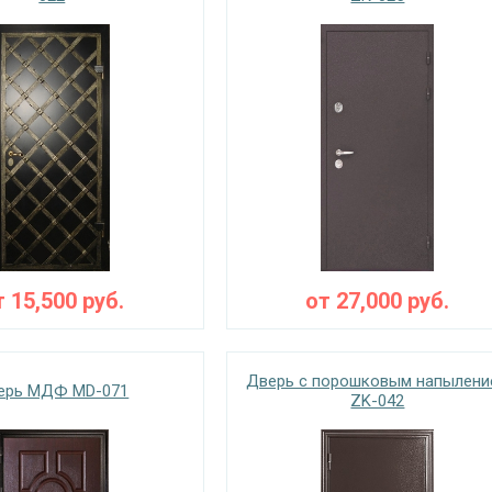
т
15,500
руб.
от
27,000
руб.
Дверь с порошковым напылени
ерь МДФ MD-071
ZK-042