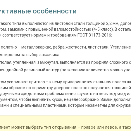
уктивные особенности
такого типа выполняются из листовой стали толщиной 2,2 мм, доп
ом, замками с повышенной взломостойкостью (4-5 класс). В остал
и соответствует нормам и требованиям ГОСТ 31173-2016:
полотно – металлокаркас, ребра жесткости, лист стали. Утеплени
стиролом на выбор заказчика.
полая, утепленная, замкнутая, выполняется из профиля сложного 
ен двойной резиновый контур (по желанию количество можно увел
ом усиливают притвор – к нему приваривается стальная полоса ш
 Таким образом по периметру дверное полотно получается толщиной 
одручными средствами проблематично, шуметь на весь подъезд ил
ументом, чтобы выпилить кусок, нецелесообразно. Замки дополн
ками и специальными пластинами, которые незаметны для окруж
лиент может выбрать тип открывания – правое или левое, а так