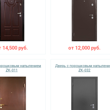
т
14,500
руб.
от
12,000
руб.
порошковым напылением
Дверь с порошковым напылени
ZK-011
ZK-032