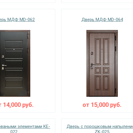
ерь МДФ MD-062
Дверь МДФ MD-064
т
14,000
руб.
от
15,000
руб.
оваными элементами KE-
Дверь с порошковым напылени
022
ZK-025