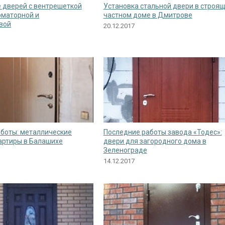
 дверей с вентрешеткой
Установка стальной двери в строя
рматорной и
частном доме в Дмитрове
вой
20.12.2017
боты: металлические
Последние работы завода «Тодес»:
артиры в Балашихе
двери для загородного дома в
Зеленограде
14.12.2017