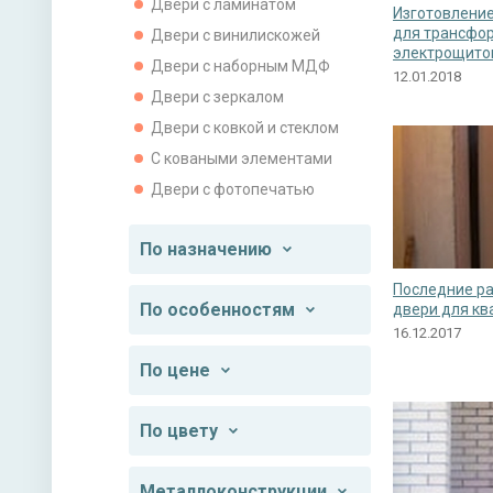
Двери с ламинатом
Изготовление
для трансфо
Двери с винилискожей
электрощито
Двери с наборным МДФ
12.01.2018
Двери с зеркалом
Двери с ковкой и стеклом
С коваными элементами
Двери с фотопечатью
По назначению
Последние ра
По особенностям
двери для кв
16.12.2017
По цене
По цвету
Металлоконструкции