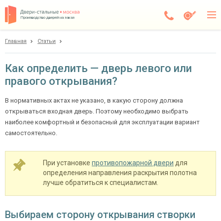
Производство дверей на заказ
Главная
Статьи
Москва
Каталог
Как определить — дверь левого или
правого открывания?
Доставка
Установка
В нормативных актах не указано, в какую сторону должна
открываться входная дверь. Поэтому необходимо выбрать
Галерея
наиболее комфортный и безопасный для эксплуатации вариант
самостоятельно.
Акции
При установке
противопожарной двери
для
Покупателям
определения направления раскрытия полотна
лучше обратиться к специалистам.
О компании
Контакты
Выбираем сторону открывания створки