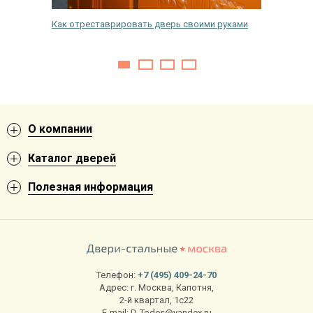
 с
Как отреставрировать дверь своими руками
Чем обр
насеком
О компании
Каталог дверей
Полезная информация
Телефон:
+7 (495) 409-24-70
Адрес:
г. Москва
,
Капотня,
2-й квартал, 1с22
E-mail:
D-Todes@yandex.ru