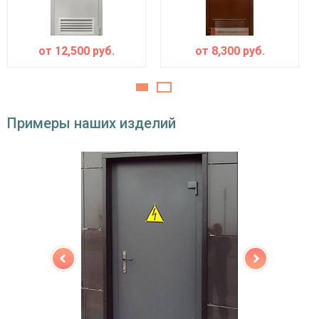
Особенности модели
Направление
наружное / внутреннее,
открывания
левое / правое (на выбор)
от
12,500
руб.
от
8,300
руб.
Угол открывания
180°
Примеры наших изделий