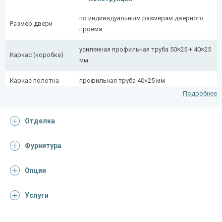
по индивидуальным размерам дверного
Размер двери
проёма
усиленная профильная труба 50×25 + 40×25
Каркас (коробка)
мм
Каркас полотна
профильная труба 40×25 мм
Подробнее
Полотно
снаружи стальной лист толщиной 2,2 мм
Отделка
Притворная
профильная труба 40×25 мм
планка
Фурнитура
Ребра жесткости
профильная труба 40×25 мм (2 шт.)
(усилители)
Опции
Отделка
Услуги
Отделка снаружи
Окрас НЦ (цвет на выбор)