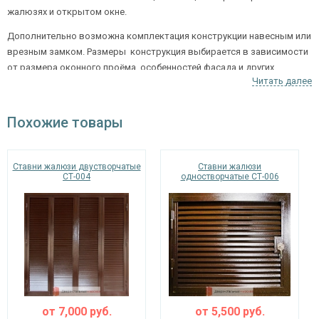
жалюзях и открытом окне.
Дополнительно возможна комплектация конструкции навесным или
врезным замком. Размеры конструкция выбирается в зависимости
от размера оконного проёма, особенностей фасада и других
Читать далее
характеристик.
Желаемый цвет покрытия можно выбрать по образцам
Похожие товары
декоративных панелей в соответствии с каталогом RAL.
Ставни жалюзи двустворчатые
Ставни жалюзи
СТ-004
одностворчатые СТ-006
от
7,000
руб.
от
5,500
руб.