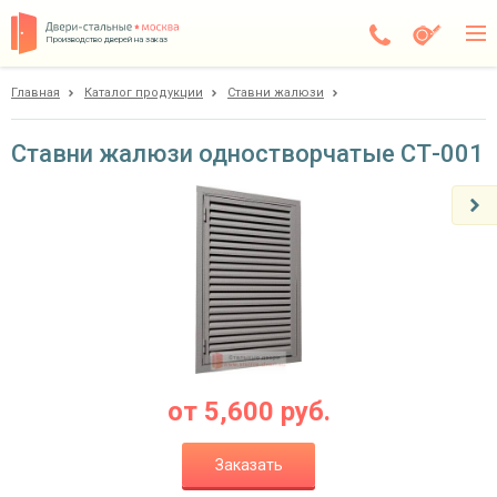
Производство дверей на заказ
Главная
Каталог продукции
Ставни жалюзи
Москва
Каталог
Ставни жалюзи одностворчатые СТ-001
Доставка
Установка
Галерея
Акции
Покупателям
от
5,600
руб.
О компании
Заказать
Контакты