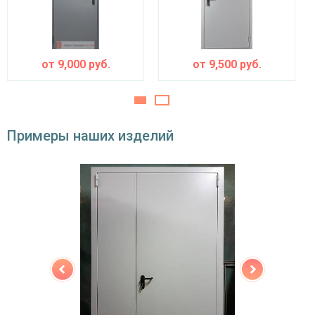
Направление
наружное / внутреннее,
открывания
левое / правое (на выбор)
Угол
180°
открывания
от
9,000
руб.
от
9,500
руб.
Примеры наших изделий