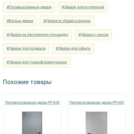
Запирающие устройства и фурнитура
#Промышленные двери
#Двери для котельной
«Nemef» с личинкой-цилиндром, шпингалет-
Верхний замок
задвижка
#Белые двери
#Двери в общий коридор
Ручка
«Nemef» 2916 металл / нейлон (или аналог)
#Двери на лестничную площадку
#Двери с окном
Петли
«Pernolu» на подшипниках, ⌀22 мм (3 шт.)
#Двери для подвала
#Двери для офиса
Противосъемные
блокираторы
устройства
#Двери для трансформаторных
Изоляционные материалы
Похожие товары
Заполнение
базальтовая плита «TermoSteps»
коробки
Противопожарная дверь PP-028
Противопожарная дверь PP-050
от холодного дыма – «Profitrast», от горячего
Уплотнение
дыма – термолента «Marvon»
Особенности модели