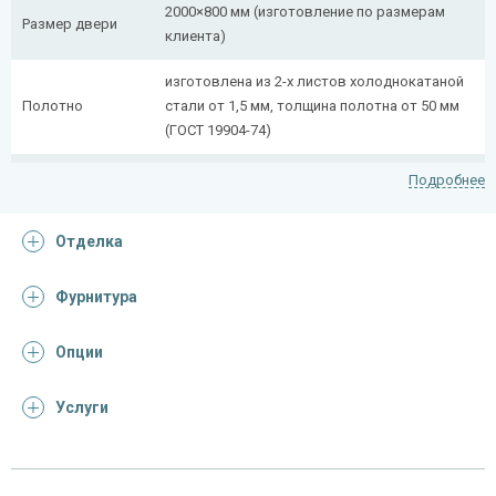
2000×800 мм (изготовление по размерам
Размер двери
клиента)
изготовлена из 2-х листов холоднокатаной
Полотно
стали от 1,5 мм, толщина полотна от 50 мм
(ГОСТ 19904-74)
сложногнутый профиль (из профильной
Подробнее
Коробка
трубы 50×25 мм + 40×20 мм)
Отделка
Ребра жесткости
профильная труба 40×25 мм (2 шт.)
(усилители)
Фурнитура
многослойное противопожарное стекло с
Стеклопакет
гелевым наполнением (остекление до 25%)
Опции
Отделка
Услуги
покрас грунт-эмалью
Отделка
(цвет на выбор)