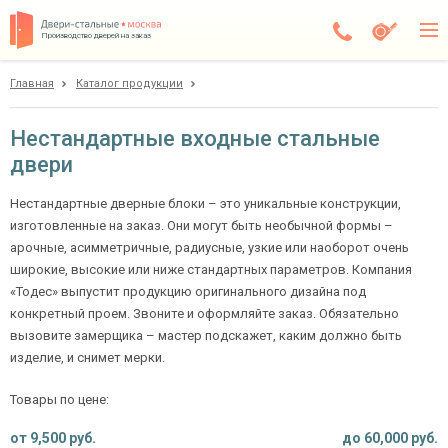
Производство дверей на заказ
Главная
Каталог продукции
Москва
Каталог
Нестандартные входные стальные
двери
Доставка
Установка
Нестандартные дверные блоки – это уникальные конструкции,
изготовленные на заказ. Они могут быть необычной формы –
Галерея
арочные, асимметричные, радиусные, узкие или наоборот очень
широкие, высокие или ниже стандартных параметров. Компания
Акции
«Тодес» выпустит продукцию оригинального дизайна под
конкретный проем. Звоните и оформляйте заказ. Обязательно
Покупателям
вызовите замерщика – мастер подскажет, каким должно быть
изделие, и снимет мерки.
О компании
Товары по цене:
Контакты
от
9,500
руб.
до
60,000
руб.