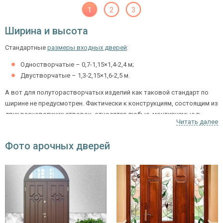
1
2
3
Ширина и высота
Стандартные
размеры входных дверей
:
Одностворчатые – 0,7-1,15×1,4-2,4 м;
Двустворчатые – 1,3-2,15×1,6-2,5 м.
А вот для полуторастворчатых изделий как таковой стандарт по
ширине не предусмотрен. Фактически к конструкциям, состоящим из
двух разновеликих створок, относятся любые, монтируемые в
Читать далее
проем, который не проходит по стандарту как одинарный или
двойной.
Фото арочных дверей
Металлоконструкции, которые установлены в
местах общественного пользования,
рекомендуется доукомплектовывать
доводчиками
. Это обеспечит мягкое закрывание,
исключит контакт полотна и коробки, продлит
срок службы.