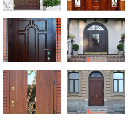
Предназначение
Устанавливаемые на входе блоки нестандартных размеров принято
считать изысканными либо эксклюзивными. Однако это не совсем
верно.
Тамбурные
конструкции – это тоже нестандарт. И хоть они не
блещут красотой и не имеют каких-то изысков в отделке,
изготавливают их исключительно на заказ.
Как правило, такие модели имеют глухие боковые вставки и две
створки: одинарную открываемую и маленькую, закрываемую на
щеколды. Ее всегда снабжают петлями, чтобы при необходимости
можно было открыть, увеличив полезную площадь проема. Верхняя
часть закрывается глухой
фрамугой
.
К нестандартным металлоконструкциям
относятся, например, одностворчатые
арочные
модели DMA-03 и DMA-04, обрамленные по краям
неподвижными частями, которые по размеру
равны половине открывающейся створки, и