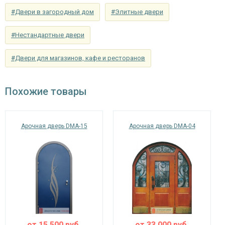
панель ламинат
#Двери в загородный дом
#Элитные двери
Отделка внутри
(образцы ламината)
#Нестандартные двери
Запирающие устройства и фурнитура
#Двери для магазинов, кафе и ресторанов
сувальдный (сейфовый) «ПРО-САМ 799», 3-х
Верхний замок
ригельный, 2-х оборотный
Похожие товары
цилиндровый «ПРО-САМ ЗВ 4-31/55» с
Нижний замок
нажимной ручкой, 3-х ригельный, 2-х
оборотный
Арочная дверь DMA-15
Арочная дверь DMA-04
Глазок
нет
наблюдения
Петли
⌀22 мм (3 шт.)
Противосъемные
блокираторы
устройства
Изоляционные материалы
от
15,500
руб.
от
33,000
руб.