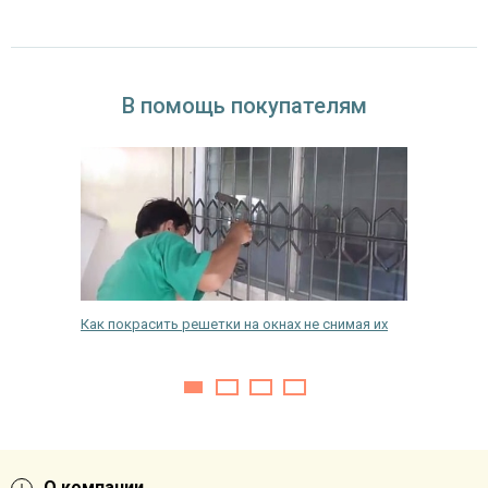
В помощь покупателям
Как покрасить решетки на окнах не снимая их
Как защ
животн
О компании