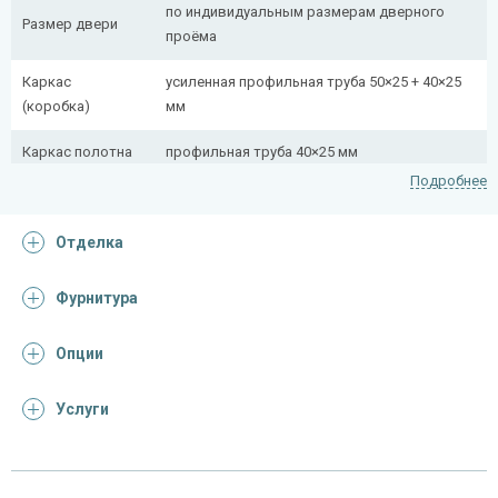
по индивидуальным размерам дверного
Размер двери
проёма
Каркас
усиленная профильная труба 50×25 + 40×25
(коробка)
мм
Каркас полотна
профильная труба 40×25 мм
Подробнее
Полотно
снаружи стальной лист толщиной 2,2 мм
Отделка
Притворная
профильная труба 40×25 мм
планка
Фурнитура
Ребра жесткости
профильная труба 40×25 мм (2 шт.)
(усилители)
Опции
Отделка
Услуги
панель МДФ филенчатая
Отделка
(цвет на выбор, рисунок фрезеровки на
снаружи
выбор)