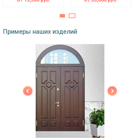
Звуко- и
ватин
теплоизоляция
Особенности модели
Примеры наших изделий
Направление
наружное / внутреннее,
открывания
левое / правое (на выбор)
Угол
180°
открывания