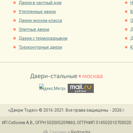
Двери в частный дом
Н
Утепленные двери
В
Двери эконом-класса
О
Элитные двери
Д
Двери с терморазрывом
Д
Трехконтурные двери
К
«Двери Тодес» © 2016-2021. Все права защищены. - 2026 г.
ИП Соболев А.В., ОГРН 502005209860, ОГГРНИП 314502010700020
Сделано в
Redmedia