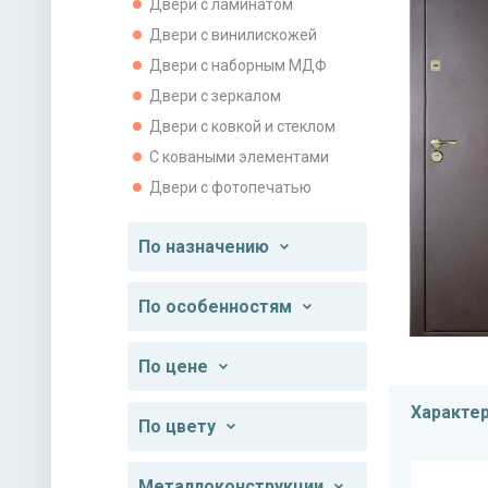
Двери с ламинатом
Двери с винилискожей
Двери с наборным МДФ
Двери с зеркалом
Двери с ковкой и стеклом
С коваными элементами
Двери с фотопечатью
По назначению
По особенностям
По цене
Характе
По цвету
Металлоконструкции