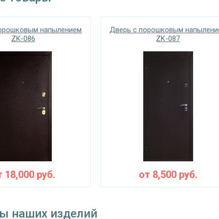
порошковым напылением
Дверь с порошковым напылени
ZK-086
ZK-087
т
18,000
руб.
от
8,500
руб.
ы наших изделий