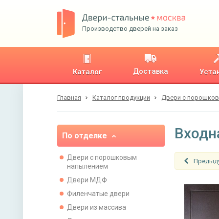
Производство дверей на заказ
Доставка
Каталог
Уста
Главная
Каталог продукции
Двери с порошко
Входн
По отделке
Двери с порошковым
Предыд
напылением
Двери МДФ
Филенчатые двери
Двери из массива