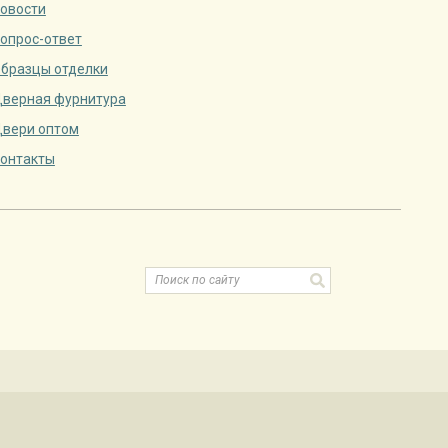
овости
опрос-ответ
бразцы отделки
верная фурнитура
вери оптом
онтакты