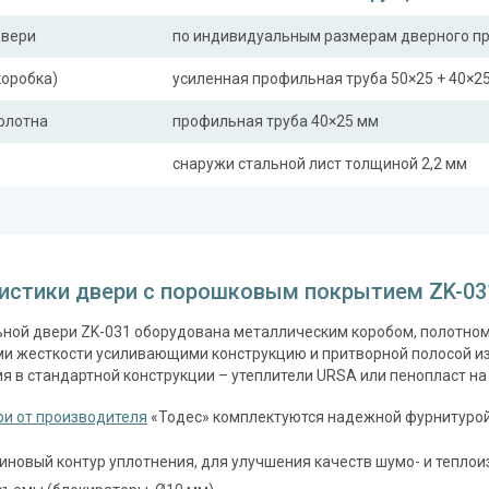
двери
по индивидуальным размерам дверного п
коробка)
усиленная профильная труба 50×25 + 40×2
полотна
профильная труба 40×25 мм
снаружи стальной лист толщиной 2,2 мм
ная планка
профильная труба 40×25 мм
сткости (усилители)
профильная труба 40×25 мм (2 шт.)
истики двери с порошковым покрытием ZK-03
Отделка
ной двери ZK-031 оборудована металлическим коробом, полотном 
 снаружи
порошковое напыление (цвет на выбор)
и жесткости усиливающими конструкцию и притворной полосой из 
я в стандартной конструкции – утеплители URSA или пенопласт на
 внутри
панель из МДФ 10 мм (цвет и фрезеровка 
и от производителя
«Тодес» комплектуются надежной фурнитурой
Запирающие устройства и фур
 замок
иновый контур уплотнения, для улучшения качеств шумо- и теплои
сувальдный (сейфовый) «ПРО-САМ 799», 3-