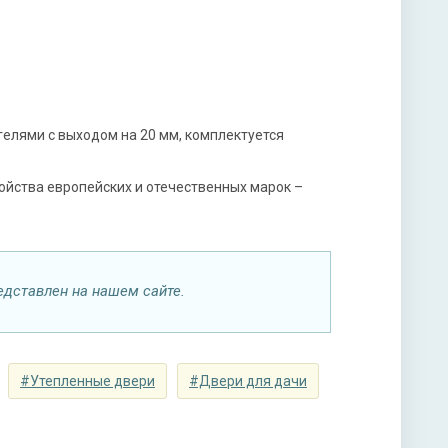
мной ручкой, 3-х ригельный, 2-х оборотный
елями с выходом на 20 мм, комплектуется
ы
ойства европейских и отечественных марок –
ая плита URSA или пенопласт (на выбор)
едставлен на нашем сайте.
#Утепленные двери
#Двери для дачи