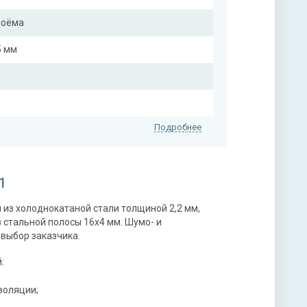
роёма
5 мм
Подробнее
1
из холоднокатаной стали толщиной 2,2 мм,
стальной полосы 16х4 мм. Шумо- и
 выбор заказчика.
на выбор)
:
нитура
золяции;
х ригельный, 2-х оборотный