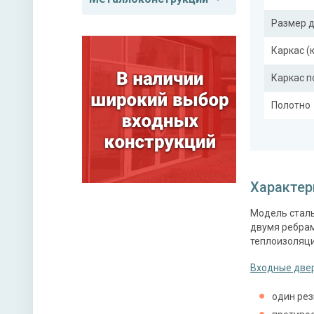
Размер 
Каркас (
Каркас 
Полотно
Притвор
Ребра же
Характер
Модель сталь
Отделка
двумя ребрам
теплоизоляци
Отделка
Входные двер
Верхний
один рез