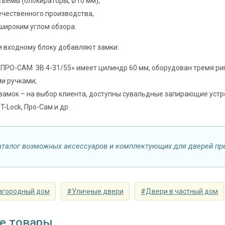
ъемы (блокираторы, Ø10 мм),
замок
цилиндровый «ПРО-САМ ЗВ 4-31/55» с нажи
ечественного производства,
наблюдения
 широким углом обзора.
200°
⌀25 мм (2 шт.)
 входному блоку добавляют замки:
съемные устройства
блокираторы
ПРО-САМ ЗВ 4-31/55» имеет цилиндр 60 мм, оборудован тремя риг
и ручками;
Изоляционные материал
замок – на выбор клиента, доступны сувальдные запирающие устр
 теплоизоляция
двойной контур уплотнения, минераловатн
-T-Lock, Про-Сам и др.
Особенности модели
наружное / внутреннее,
аталог возможных аксессуаров и комплектующих для дверей пр
ение открывания
левое / правое (на выбор)
крывания
180°
агородный дом
#Уличные двери
#Двери в частный дом
е товары