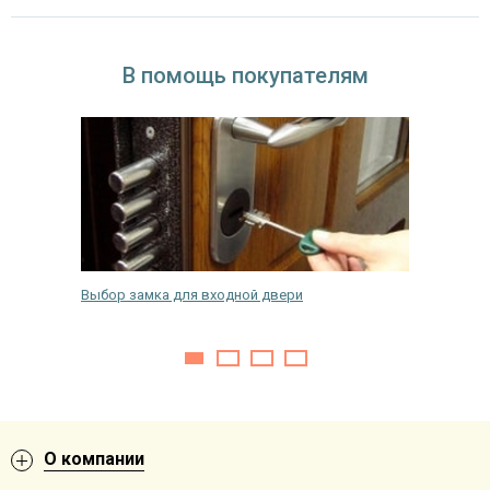
В помощь покупателям
вери
Выбор замка для входной двери
Как снят
двери
О компании