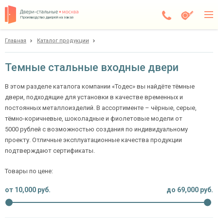
Производство дверей на заказ
Главная
Каталог продукции
Москва
Каталог
Темные стальные входные двери
Доставка
В этом разделе каталога компании «Тодес» вы найдёте тёмные
двери, подходящие для установки в качестве временных и
Установка
постоянных металлоизделий. В ассортименте – чёрные, серые,
тёмно-коричневые, шоколадные и фиолетовые модели от
Галерея
5000 рублей с возможностью создания по индивидуальному
Акции
проекту. Отличные эксплуатационные качества продукции
подтверждают сертификаты.
Покупателям
Товары по цене:
О компании
от
10,000
руб.
до
69,000
руб.
Контакты