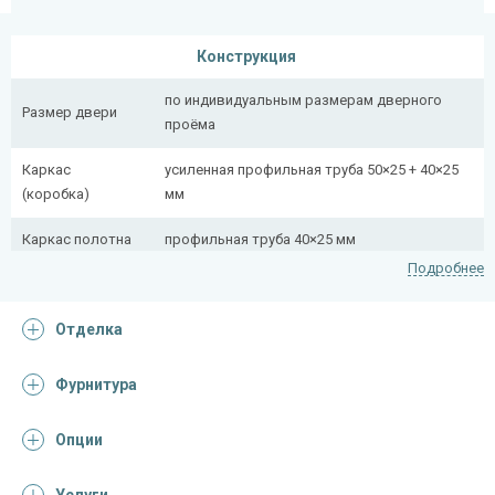
Конструкция
по индивидуальным размерам дверного
Размер двери
проёма
Каркас
усиленная профильная труба 50×25 + 40×25
(коробка)
мм
Каркас полотна
профильная труба 40×25 мм
Подробнее
Полотно
снаружи стальной лист толщиной 2,2 мм
Отделка
Притворная
профильная труба 40×25 мм
планка
Фурнитура
Ребра жесткости
профильная труба 40×25 мм (2 шт.)
(усилители)
Опции
Отделка