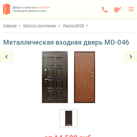
Производство дверей на заказ
Главная
Каталог продукции
Двери МДФ
Москва
Каталог
Металлическая входная дверь MD-046
Доставка
Установка
Галерея
Акции
Покупателям
О компании
Контакты