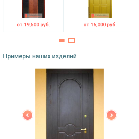
устройства
Изоляционные материалы
от
19,500
руб.
от
16,000
руб.
двойной контур уплотнения,
Звуко- и
минераловатная плита URSA или пенопласт
теплоизоляция
(на выбор)
Особенности модели
Примеры наших изделий
Направление
наружное / внутреннее,
открывания
левое / правое (на выбор)
Угол
180°
открывания