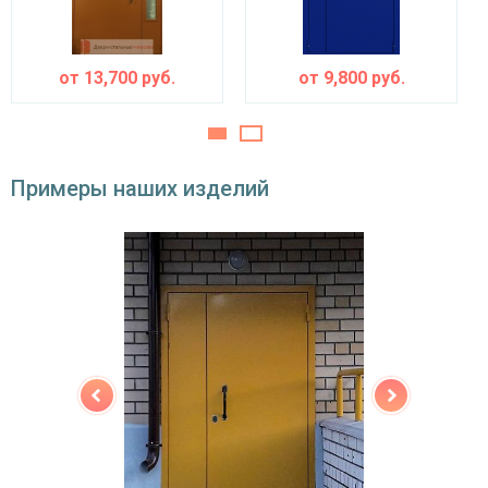
минераловатная плита URSA или пенопласт
теплоизоляция
(на выбор)
от
13,700
руб.
от
9,800
руб.
Особенности модели
Направление
наружное / внутреннее,
открывания
левое / правое (на выбор)
Примеры наших изделий
Угол
180°
открывания