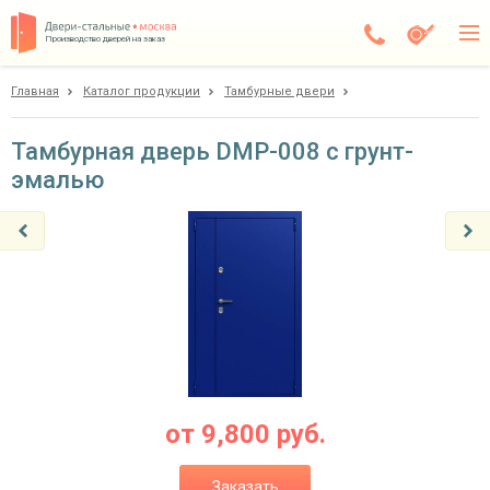
Производство дверей на заказ
Главная
Каталог продукции
Тамбурные двери
Москва
Каталог
Тамбурная дверь DMP-008 с грунт-
эмалью
Доставка
Установка
Галерея
Акции
Покупателям
О компании
от
9,800
руб.
Контакты
Заказать