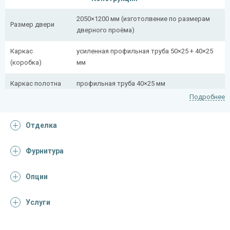
2050×1200 мм (изготолвение по размерам
Размер двери
дверного проёма)
Каркас
усиленная профильная труба 50×25 + 40×25
(коробка)
мм
Каркас полотна
профильная труба 40×25 мм
Подробнее
Полотно
снаружи стальной лист толщиной 2,2 мм
Отделка
Притворная
профильная труба 40×25 мм
планка
Фурнитура
Ребра жесткости
профильная труба 40×25 мм (2 шт.)
(усилители)
Опции
Отделка
Услуги
Отделка
покрас грунт-эмалью
снаружи
(цвет на выбор)