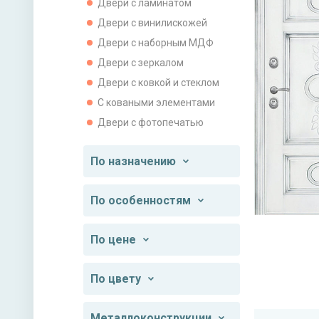
Двери с ламинатом
Двери с винилискожей
Двери с наборным МДФ
Двери с зеркалом
Двери с ковкой и стеклом
С коваными элементами
Двери с фотопечатью
По назначению
По особенностям
По цене
По цвету
Металлоконструкции