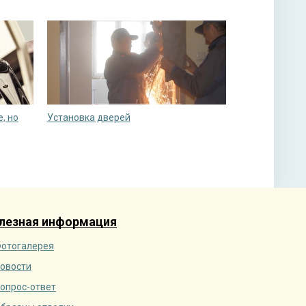
, но
Установка дверей
лезная информация
отогалерея
овости
опрос-ответ