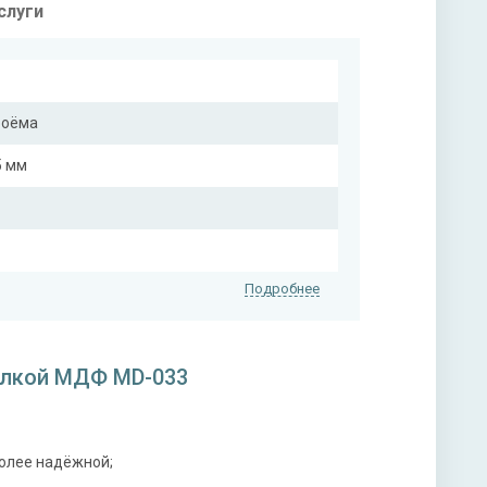
слуги
роёма
5 мм
Подробнее
елкой МДФ MD-033
на выбор)
более надёжной;
на выбор)