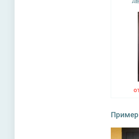
Дв
о
Пример