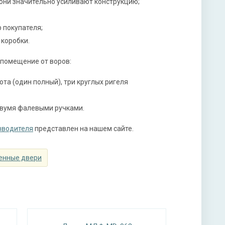
они значительно усиливают конструкцию;
нитура
 покупателя;
х ригельный, 2-х оборотный
 коробки.
мной ручкой, 3-х ригельный, 2-х оборотный
 помещение от воров:
та (один полный), три круглых ригеля
ы
двумя фалевыми ручками.
ая плита URSA или пенопласт (на выбор)
зводителя
представлен на нашем сайте.
енные двери