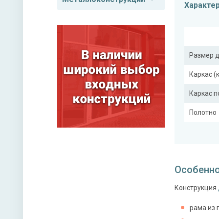
Характе
Размер 
Каркас (
Каркас 
Полотно
Притвор
Ребра же
Особенно
Конструкция
Отделка
Отделка
рама из 