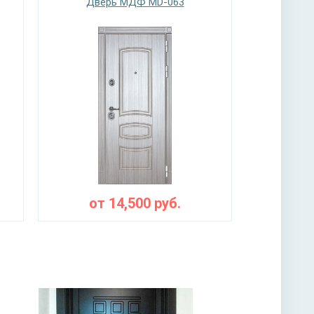
Дверь МДФ MD-063
от
14,500
руб.