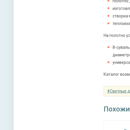
полотно 
изготовл
Верхний
створка 
теплоизо
Нижний 
На полотно у
Петли
8-суваль
Противо
диаметр
универса
Звуко- и
Каталог воз
#Светлые 
Направл
Похожи
Угол от