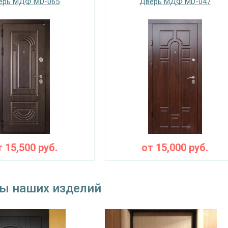
ерь МДФ MD-065
Дверь МДФ MD-047
т
15,500
руб.
от
15,000
руб.
ы наших изделий