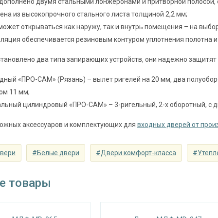
дополнено двумя стальными лонжеронами и притворной полосой, 
Запирающие устройства и фур
ена из высокопрочного стального листа толщиной 2,2 мм;
 замок
может открываться как наружу, так и внутрь помещения – на выбор
сувальдный (сейфовый) «ПРО-САМ 799», 3-
ляция обеспечивается резиновым контуром уплотнения полотна и
замок
цилиндровый «ПРО-САМ ЗВ 4-31/55» с нажи
становлено два типа запирающих устройств, они надежно защитят
⌀25 мм (3 шт.)
дный «ПРО-САМ» (Рязань) – вылет ригелей на 20 мм, два полуоборо
съемные устройства
блокираторы
ом 11 мм;
Изоляционные материал
льный цилиндровый «ПРО-САМ» – 3-ригельный, 2-х оборотный, с 
 теплоизоляция
двойной контур уплотнения, минераловатн
можных аксессуаров и комплектующих для
входных дверей от прои
Особенности модели
двери
#Белые двери
#Двери комфорт-класса
#Утепл
наружное / внутреннее,
ение открывания
левое / правое (на выбор)
е товары
крывания
180°