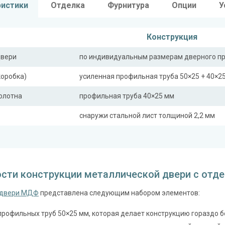
ристики
Отделка
Фурнитура
Опции
У
Конструкция
двери
по индивидуальным размерам дверного п
коробка)
усиленная профильная труба 50×25 + 40×2
полотна
профильная труба 40×25 мм
снаружи стальной лист толщиной 2,2 мм
ная планка
профильная труба 40×25 мм
сткости (усилители)
профильная труба 40×25 мм (2 шт.)
сти конструкции металлической двери с отд
Отделка
двери МДФ
представлена следующим набором элементов:
 снаружи
панель из МДФ 10 мм (цвет и фрезеровка 
 внутри
профильных труб 50×25 мм, которая делает конструкцию гораздо 
панель из МДФ 10 мм (цвет и фрезеровка 