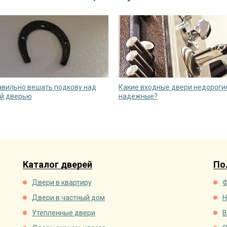
авильно вешать подкову над
Какие входные двери недорогие
й дверью
надежные?
Каталог дверей
По
Двери в квартиру
Ф
Двери в частный дом
Н
Утепленные двери
В