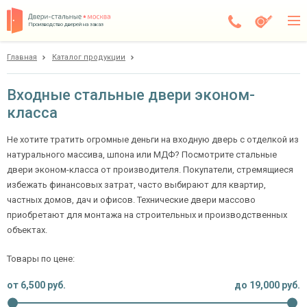
Производство дверей на заказ
Главная
Каталог продукции
Москва
Каталог
Входные стальные двери эконом-
класса
Доставка
Установка
Не хотите тратить огромные деньги на входную дверь с отделкой из
натурального массива, шпона или МДФ? Посмотрите стальные
Галерея
двери эконом-класса от производителя. Покупатели, стремящиеся
избежать финансовых затрат, часто выбирают для квартир,
Акции
частных домов, дач и офисов. Технические двери массово
приобретают для монтажа на строительных и производственных
Покупателям
объектах.
Товары по цене:
О компании
от
6,500
руб.
до
19,000
руб.
Контакты