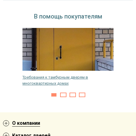
В помощь покупателям
ескую
Требования к тамбурным дверям в
Противо
многоквартирных домах
медицин
О компании
Каталог дверей