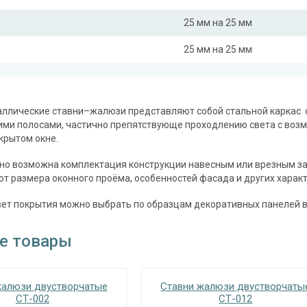
25 мм на 25 мм
25 мм на 25 мм
ллические ставни–жалюзи представляют собой стальной каркас с
ими полосами, частично препятствующе проходлению света с воз
крытом окне.
о возможна комплектация конструкции навесным или врезным за
от размера оконного проёма, особенностей фасада и других характ
т покрытия можно выбрать по образцам декоративных панелей в 
е товары
жалюзи двустворчатые
Ставни жалюзи двустворчаты
СТ-002
СТ-012