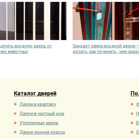
щитить входную дверь от
Заедает замок входной двери —
них животных
делать, как починить, чем смаз
Каталог дверей
По
Двери в квартиру
Ф
Двери в частный дом
Н
Утепленные двери
В
Двери эконом-класса
О