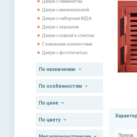
Двери с ламинатом
Двери с винилискожей
Двери с наборным МДФ
Двери с зеркалом
Двери с ковкой и стеклом
С коваными элементами
Двери с фотопечатью
По назначению
По особенностям
По цене
Характе
По цвету
Полоса:
Металлоконструкции