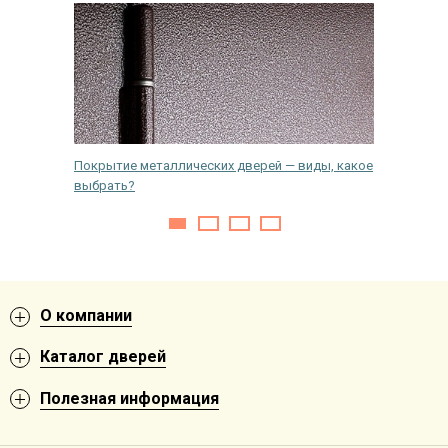
кую
Покрытие металлических дверей — виды, какое
Замена 
выбрать?
своими 
О компании
Каталог дверей
Полезная информация