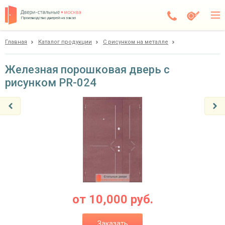
Производство дверей на заказ
Главная
Каталог продукции
С рисунком на металле
Москва
Каталог
Железная порошковая дверь с
рисунком PR-024
Доставка
Установка
Галерея
Акции
Покупателям
О компании
от
10,000
руб.
Контакты
Заказать