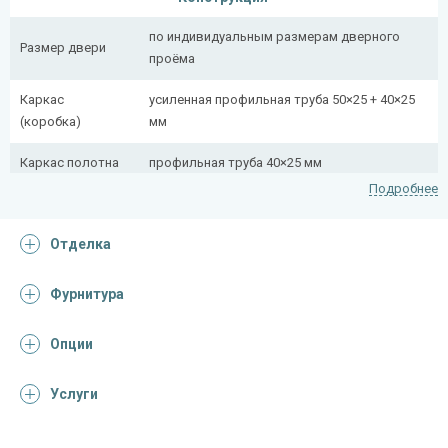
по индивидуальным размерам дверного
Размер двери
проёма
Каркас
усиленная профильная труба 50×25 + 40×25
(коробка)
мм
Каркас полотна
профильная труба 40×25 мм
Подробнее
Полотно
снаружи стальной лист толщиной 2,2 мм
Отделка
Притворная
профильная труба 40×25 мм
планка
Фурнитура
Ребра жесткости
профильная труба 40×25 мм (2 шт.)
(усилители)
Опции
Отделка
Услуги
Отделка
порошковое напыление (цвет на выбор)
снаружи