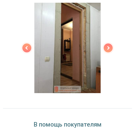
(на выбор)
Особенности модели
Направление
наружное / внутреннее,
открывания
левое / правое (на выбор)
Угол
180°
открывания
В помощь покупателям