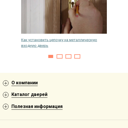
альных
Как установить цепочку на металлическую
Как выб
входную дверь
О компании
Каталог дверей
Полезная информация