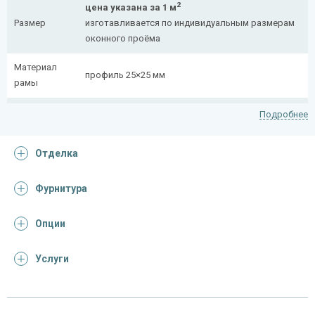
2
цена указана за 1 м
Размер
изготавливается по индивидуальным размерам
оконного проёма
Материал
профиль 25×25 мм
рамы
Рисунок
полоса 20×4 мм
Подробнее
На заказ:
Отделка
распашная (одна или две створки)
Тип
с боковой вставкой
конструкции
с верхней вставкой
Фурнитура
съемная
Опции
Отделка
Услуги
На выбор:
порошковая краска
Покрас
окрас по RAL